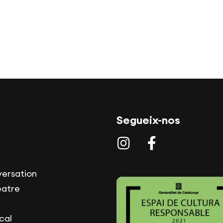
Segueix-nos
versation
eatre
cal