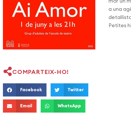
mor un m
a una ag
detallis
Petites h
COMPARTEIX-HO!
Facebook
Twitter
Email
WhatsApp