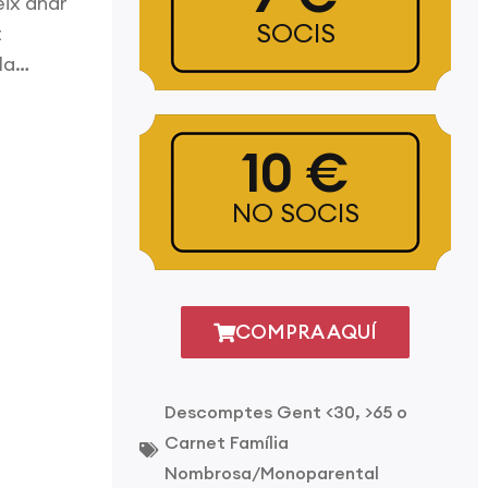
ix anar
SOCIS
t
ola…
10 €
NO SOCIS
COMPRA AQUÍ
Descomptes Gent <30, >65 o
Carnet Família
Nombrosa/Monoparental