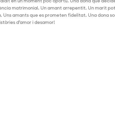
alalt en un moment poc oportú. Una dona que decide
ència matrimonial. Un amant arrepentit. Un marit po
ta. Uns amants que es prometen fidelitat. Una dona s
istòries d’amor i desamor!