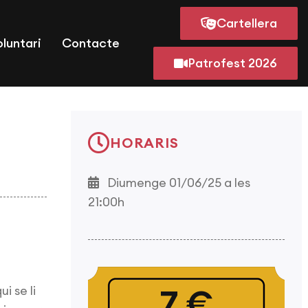
Cartellera
oluntari
Contacte
Patrofest 2026
HORARIS
Diumenge 01/06/25 a les
21:00h
i se li
7 €