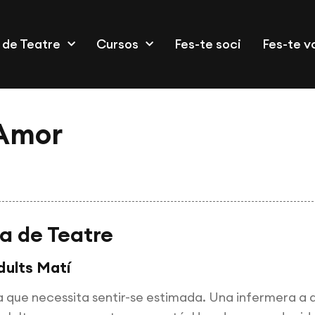
 de Teatre
Cursos
Fes-te soci
Fes-te v
 Amor
a de Teatre
dults Matí
que necessita sentir-se estimada. Una infermera a qu