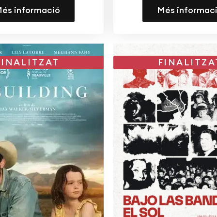
és informació
Més informac
FINALITZAT
FINALITZA