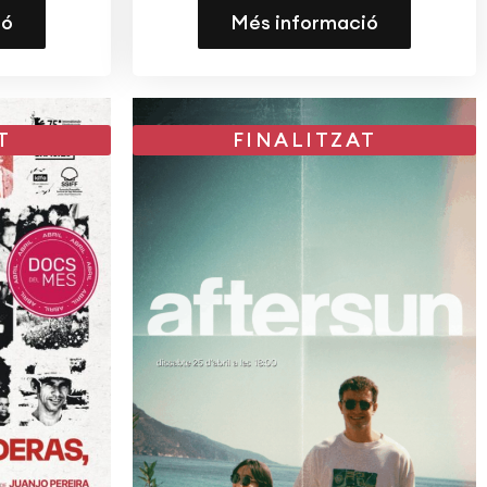
ió
Més informació
T
FINALITZAT