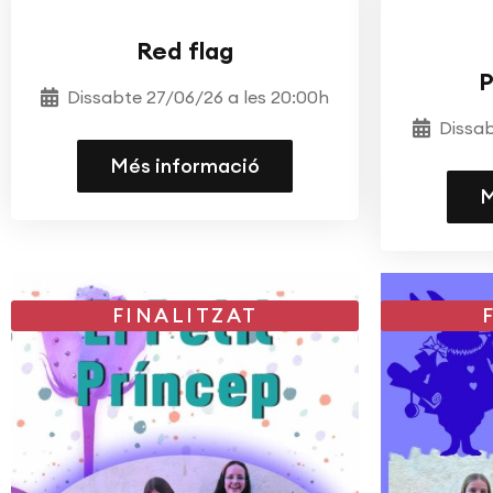
TEATRE
ESCOLA DE TEATRE
TEAT
M
Red flag
P
Dissabte 27/06/26 a les 20:00h
Dissab
Més informació
M
FINALITZAT