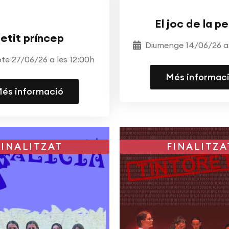
RE
ESCOLA DE TEATRE
TEATRE
ESCOLA DE T
OSTRA JORDI PLANAS
El joc de la p
etit príncep
Diumenge 14/06/26 a 
te 27/06/26 a les 12:00h
Més informac
és informació
FINALITZAT
FINALITZA