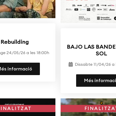
CINECLUB
CINEMA
CINEMA
DOCUMENTAL D
Rebuilding
BAJO LAS BANDE
SOL
ge 24/05/26 a les 18:00h
Dissabte 11/04/26 a 
és informació
Més informac
FINALITZAT
FINALITZA