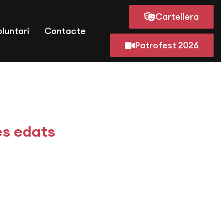
Cartellera
oluntari
Contacte
Patrofest 2026
es edats