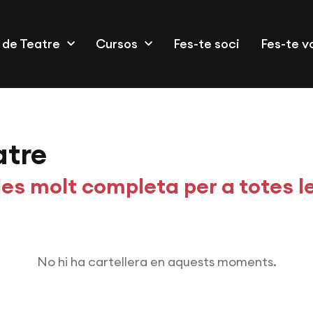
 de Teatre
Cursos
Fes-te soci
Fes-te v
atre
es molt completa per a totes l
No hi ha cartellera en aquests moments.