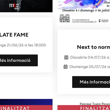
CINECLUB
LATE FAME
TEATRE
ESCOLA DE T
ge 21/06/26 a les 18:00h
Next to nor
Dissabte 04/07/26 a 
és informació
Diumenge 05/07/26 a 
Més informac
FINALITZAT
FINALITZA