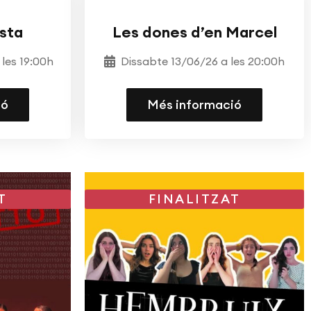
EATRE
TEATRE
ESCOLA DE TEATRE
esta
Les dones d’en Marcel
les 19:00h
Dissabte 13/06/26 a les 20:00h
ió
Més informació
T
FINALITZAT