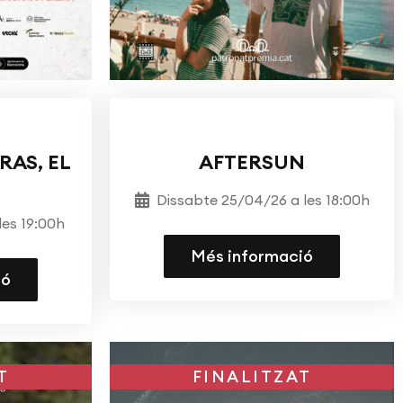
EL MES
CINECLUB
CINEMA
RAS, EL
AFTERSUN
Dissabte 25/04/26 a les 18:00h
les 19:00h
Més informació
ió
T
FINALITZAT