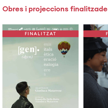
Obres i projeccions finalitzade
FINALITZAT