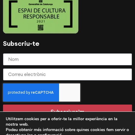
Subscriu-te
Subscriure'm
Utilitzem cookies per a oferir-te la millor experiència en la
nostra web.
Podeu obtenir més informació sobre quines cookies fem servir o
Avís legal
Política de privadesa