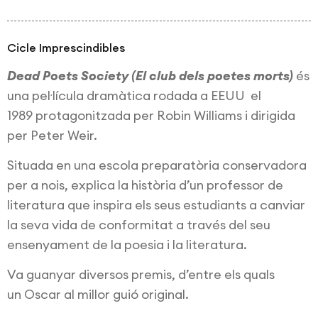
Cicle Imprescindibles
Dead Poets Society (El club dels poetes morts)
és
una pel·lícula dramàtica rodada a EEUU el
1989
protagonitzada per
Robin Williams
i dirigida
per
Peter Weir
.
Situada en una
escola preparatòria
conservadora
per a nois, explica la història d’un professor de
literatura que inspira els seus estudiants a canviar
la seva vida de conformitat a través del seu
ensenyament de la
poesia
i la
literatura
.
Va guanyar diversos premis, d’entre els quals
un
Oscar al millor guió original
.