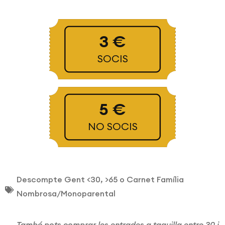
3 €
SOCIS
5 €
NO SOCIS
Descompte Gent <30, >65 o Carnet Família
Nombrosa/Monoparental
També pots comprar les entrades a taquilla entre 30 i