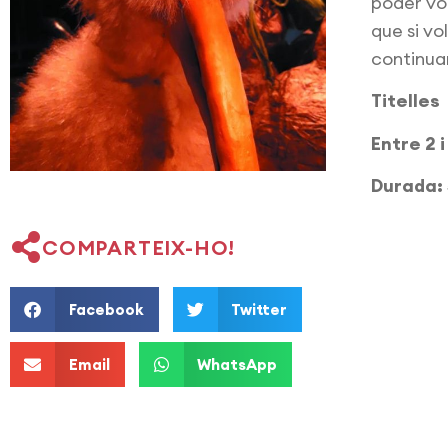
poder vol
que si vo
continua
Titelles
Entre 2 
Durada:
COMPARTEIX-HO!
Facebook
Twitter
Email
WhatsApp