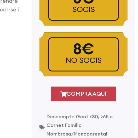
prendre
SOCIS
car-se i
8€
NO SOCIS
COMPRA AQUÍ
Descompte Gent <30, >65 o
Carnet Família
Nombrosa/Monoparental