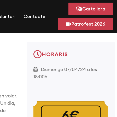
Cartellera
oluntari
Contacte
Patrofest 2026
HORARIS
Diumenge 07/04/24 a les
18:00h
en volar.
 Un dia,
 de
6€