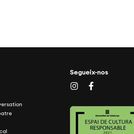
Segueix-nos
versation
eatre
cal