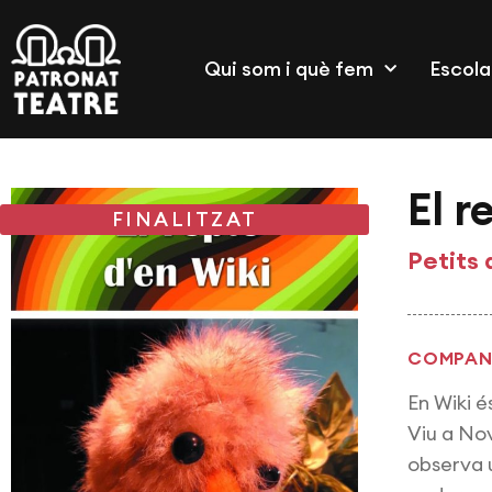
Qui som i què fem
Escola
El r
FINALITZAT
Petits 
COMPANY
En Wiki é
Viu a Nov
observa u