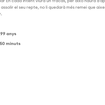
ar En cada intent viurà un fracàs, per això haurà d’a
l assolir el seu repte, no li quedarà més remei que aixe
r.
i 99 anys
 50 minuts