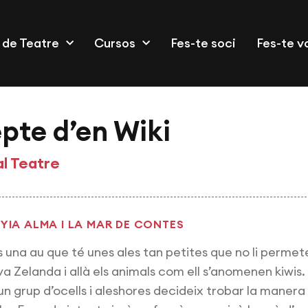
 de Teatre
Cursos
Fes-te soci
Fes-te v
epte d’en Wiki
al Teatre
IA ALMA I LA MAR DE CONTES
s una au que té unes ales tan petites que no li permet
a Zelanda i allà els animals com ell s’anomenen kiwis.
n grup d’ocells i aleshores decideix trobar la manera