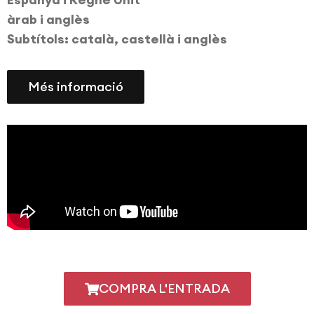
àrab i anglès
Subtítols: català, castellà i anglès
Més informació
COMPRA L'ENTRADA