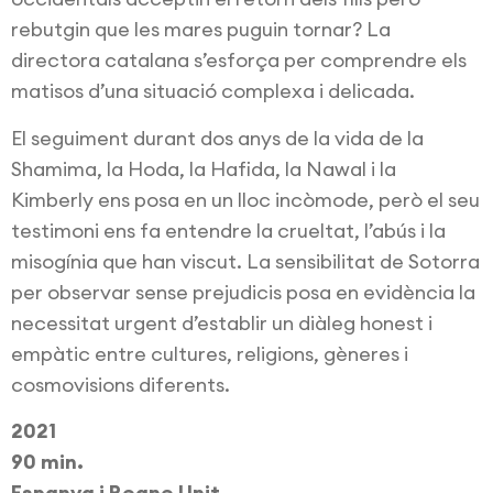
rebutgin que les mares puguin tornar? La
directora catalana s’esforça per comprendre els
matisos d’una situació complexa i delicada.
El seguiment durant dos anys de la vida de la
Shamima, la Hoda, la Hafida, la Nawal i la
Kimberly ens posa en un lloc incòmode, però el seu
testimoni ens fa entendre la crueltat, l’abús i la
misogínia que han viscut. La sensibilitat de Sotorra
per observar sense prejudicis posa en evidència la
necessitat urgent d’establir un diàleg honest i
empàtic entre cultures, religions, gèneres i
cosmovisions diferents.
2021
90 min.
Espanya i Regne Unit