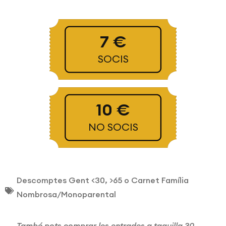
7 €
SOCIS
10 €
NO SOCIS
Descomptes Gent <30, >65 o Carnet Família
Nombrosa/Monoparental
També pots comprar les entrades a taquilla 30