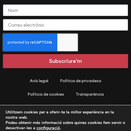
Subscriure'm
Avís legal
Política de privadesa
Política de cookies
Transparència
Estatuts Patronat
Cens Espais de Cultura
Utilitzem cookies per a oferir-te la millor experiència en la
nostra web.
PATRONAT SOCIAL PREMIANENC · CIF G58529983
Podeu obtenir més informació sobre quines cookies fem servir o
C/ Reverend Paradeda 26 – 08330 – Premià de Mar – Barcelona
desactivar-les a
configuració
.