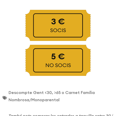
3 €
SOCIS
5 €
NO SOCIS
Descompte Gent <30, >65 o Carnet Família
Nombrosa/Monoparental
També pots comprar les entrades a taquilla entre 30 i