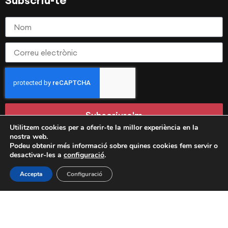
Subscriu-te
Subscriure'm
Utilitzem cookies per a oferir-te la millor experiència en la
nostra web.
Podeu obtenir més informació sobre quines cookies fem servir o
Avís legal
Política de privadesa
desactivar-les a
configuració
.
Política de cookies
Transparència
Accepta
Configuració
Estatuts Patronat
Cens Espais de Cultura
PATRONAT SOCIAL PREMIANENC · CIF G58529983
C/ Reverend Paradeda 26 – 08330 – Premià de Mar – Barcelona